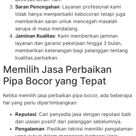
Saran Pencegahan
: Layanan profesional kami
tidak hanya memperbaiki kebocoran tetapi juga
memberikan saran untuk mencegah masalah
serupa di masa mendatang.
Jaminan Kualitas
: Kami memberikan jaminan
layanan dan garansi pekerjaan hingga 3 bulan,
memberikan ketenangan bagi pelanggan tentang
kualitas perbaikan.
Memilih Jasa Perbaikan
Pipa Bocor yang Tepat
Ketika memilih jasa perbaikan pipa bocor, ada beberapa
hal yang perlu dipertimbangkan:
Reputasi
: Cari penyedia jasa dengan reputasi baik
dan ulasan positif dari pelanggan sebelumnya.
Pengalaman
: Pastikan teknisi memiliki pengalaman
yang cukup dalam menangani berbagai jenis