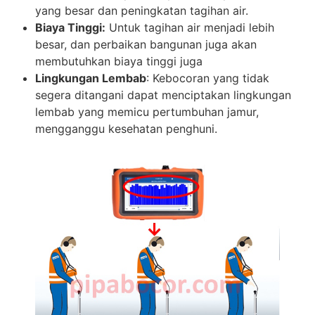
yang besar dan peningkatan tagihan air.
Biaya Tinggi:
Untuk tagihan air menjadi lebih
besar, dan perbaikan bangunan juga akan
membutuhkan biaya tinggi juga
Lingkungan Lembab
: Kebocoran yang tidak
segera ditangani dapat menciptakan lingkungan
lembab yang memicu pertumbuhan jamur,
mengganggu kesehatan penghuni.