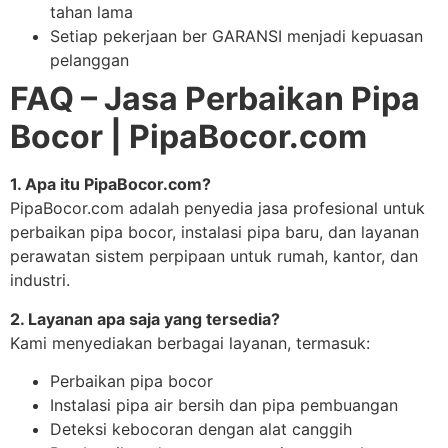
tahan lama
Setiap pekerjaan ber GARANSI menjadi kepuasan
pelanggan
FAQ – Jasa Perbaikan Pipa
Bocor | PipaBocor.com
1. Apa itu PipaBocor.com?
PipaBocor.com adalah penyedia jasa profesional untuk
perbaikan pipa bocor, instalasi pipa baru, dan layanan
perawatan sistem perpipaan untuk rumah, kantor, dan
industri.
2. Layanan apa saja yang tersedia?
Kami menyediakan berbagai layanan, termasuk:
Perbaikan pipa bocor
Instalasi pipa air bersih dan pipa pembuangan
Deteksi kebocoran dengan alat canggih