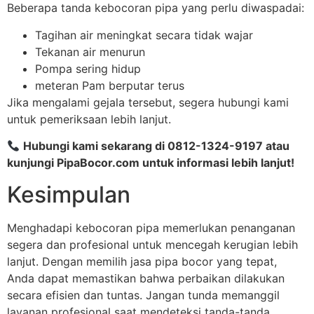
Beberapa tanda kebocoran pipa yang perlu diwaspadai:
Tagihan air meningkat secara tidak wajar
Tekanan air menurun
Pompa sering hidup
meteran Pam berputar terus
Jika mengalami gejala tersebut, segera hubungi kami
untuk pemeriksaan lebih lanjut.
Hubungi kami sekarang di 0812-1324-9197 atau
kunjungi PipaBocor.com untuk informasi lebih lanjut!
Kesimpulan
Menghadapi kebocoran pipa memerlukan penanganan
segera dan profesional untuk mencegah kerugian lebih
lanjut. Dengan memilih jasa pipa bocor yang tepat,
Anda dapat memastikan bahwa perbaikan dilakukan
secara efisien dan tuntas. Jangan tunda memanggil
layanan profesional saat mendeteksi tanda-tanda