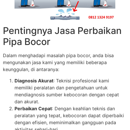
Pentingnya Jasa Perbaikan
Pipa Bocor
Dalam menghadapi masalah pipa bocor, anda bisa
mengunakan jasa kami yang memiliki beberapa
keunggulan, di antaranya:
Diagnosis Akurat
: Teknisi profesional kami
memiliki peralatan dan pengetahuan untuk
mendiagnosis sumber kebocoran dengan cepat
dan akurat.
Perbaikan Cepat
: Dengan keahlian teknis dan
peralatan yang tepat, kebocoran dapat diperbaiki
dengan efisien, meminimalkan gangguan pada
aktivitas sehari-hari.