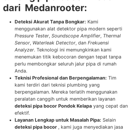
dari Medanrooter:
Deteksi Akurat Tanpa Bongkar:
Kami
menggunakan alat detektor pipa modern seperti
Pressure Tester
,
Soundscope Amplifier
,
Thermal
Sensor
,
Waterleak Detector
, dan
Frekuensi
Analyzer
. Teknologi ini memungkinkan kami
menemukan titik kebocoran dengan tepat tanpa
perlu membongkar seluruh jalur pipa di rumah
Anda.
Teknisi Profesional dan Berpengalaman:
Tim
kami terdiri dari teknisi plumbing yang
berpengalaman. Mereka terlatih menggunakan
peralatan canggih untuk memberikan layanan
deteksi pipa bocor Pondok Kelapa
yang cepat dan
efektif.
Layanan Lengkap untuk Masalah Pipa:
Selain
deteksi pipa bocor
, kami juga menyediakan jasa