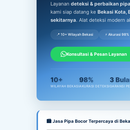
Layanan
deteksi & perbaikan pip
kami siap datang ke
Bekasi Kota,
sekitarnya
. Alat deteksi modern a
📍 10+ Wilayah Bekasi
⚡ Akurasi 98%
Konsultasi & Pesan Layanan
10+
98%
3 Bula
WILAYAH BEKASI
AKURASI DETEKSI
GARANSI P
🏙️ Jasa Pipa Bocor Terpercaya di Beka