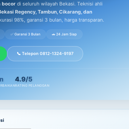
a bocor
di seluruh wilayah Bekasi. Teknisi ahli
 Bekasi Regency, Tambun, Cikarang, dan
kurasi 98%, garansi 3 bulan, harga transparan.
✅ Garansi 3 Bulan
🚗 24 Jam Siap
📞 Telepon 0812-1324-9197
n
4.9/5
ERBAIKAN
RATING PELANGGAN
si