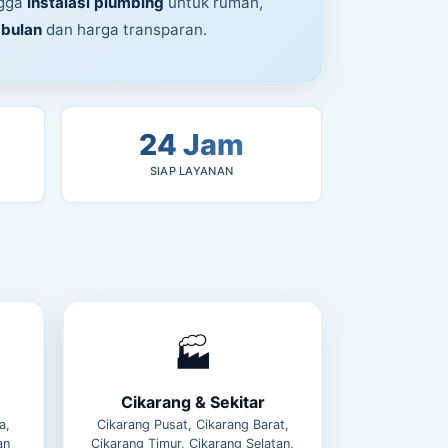
ngga
instalasi plumbing
untuk rumah,
 bulan
dan harga transparan.
24 Jam
SIAP LAYANAN
🏭
Cikarang & Sekitar
a,
Cikarang Pusat, Cikarang Barat,
an
Cikarang Timur, Cikarang Selatan,