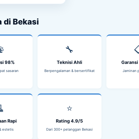
 di Bekasi
📡
🔧

si 98%
Teknisi Ahli
Garansi
pat sasaran
Berpengalaman & bersertifikat
Jaminan 
🧹
⭐
aan Rapi
Rating 4.9/5
& estetis
Dari 300+ pelanggan Bekasi