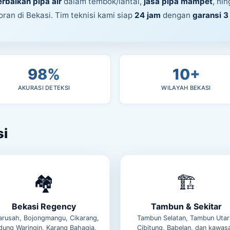
rbaikan pipa air
dalam tembok/lantai,
jasa pipa mampet
, hi
ran di Bekasi. Tim teknisi kami siap
24 jam
dengan
garansi 3
98%
10+
AKURASI DETEKSI
WILAYAH BEKASI
si
🏘️
🏗️
Bekasi Regency
Tambun & Sekitar
arusah, Bojongmangu, Cikarang,
Tambun Selatan, Tambun Utar
dung Waringin, Karang Bahagia,
Cibitung, Babelan, dan kawas