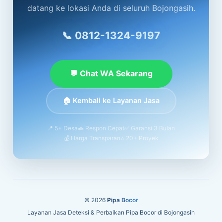
datang ke lokasi Anda di seluruh Bojongasih.
📞 0812-1324-9197
💬 Chat WA Sekarang
🏠 Kembali ke Layanan Jasa
📍 5+ Desa
🚗 Respon Cepat
✅ Garansi 3 Bulan
💰 Harga Transparan
⭐ 20+ Proyek
© 2026
Pipa Bocor
Layanan Jasa Deteksi & Perbaikan Pipa Bocor di Bojongasih