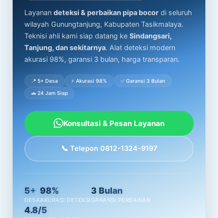
Layanan
deteksi & perbaikan pipa bocor
di seluruh
wilayah Gunungtanjung, Kabupaten Tasikmalaya.
Teknisi ahli kami siap datang ke
Sindangsari,
Tanjung, dan sekitarnya
. Alat deteksi modern
akurasi 98%, garansi 3 bulan, harga transparan.
📍 5+ Desa
⚡ Akurasi 98%
✅ Garansi 3 Bulan
🚗 24 Jam Siap
Konsultasi & Pesan Layanan
📞 Telepon 0812-1324-9197
5+
98%
3 Bulan
DESA
AKURASI DETEKSI
GARANSI PERBAIKAN
4.8/5