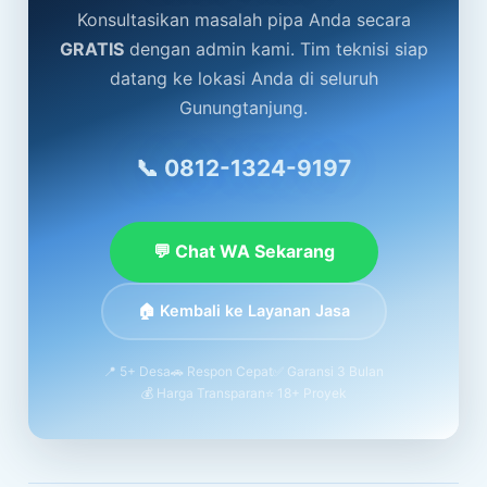
Konsultasikan masalah pipa Anda secara
GRATIS
dengan admin kami. Tim teknisi siap
datang ke lokasi Anda di seluruh
Gunungtanjung.
📞 0812-1324-9197
💬 Chat WA Sekarang
🏠 Kembali ke Layanan Jasa
📍 5+ Desa
🚗 Respon Cepat
✅ Garansi 3 Bulan
💰 Harga Transparan
⭐ 18+ Proyek