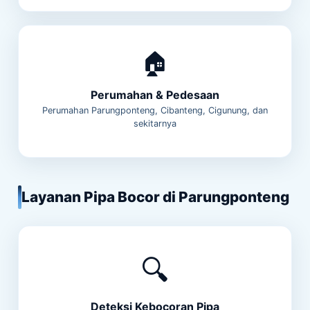
🏠
Perumahan & Pedesaan
Perumahan Parungponteng, Cibanteng, Cigunung, dan
sekitarnya
Layanan Pipa Bocor di Parungponteng
🔍
Deteksi Kebocoran Pipa