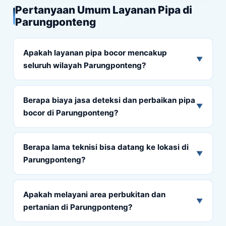
Pertanyaan Umum Layanan Pipa di
Parungponteng
Apakah layanan pipa bocor mencakup
▼
seluruh wilayah Parungponteng?
Berapa biaya jasa deteksi dan perbaikan pipa
▼
bocor di Parungponteng?
Berapa lama teknisi bisa datang ke lokasi di
▼
Parungponteng?
Apakah melayani area perbukitan dan
▼
pertanian di Parungponteng?