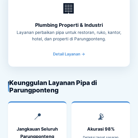
🏢
Plumbing Properti & Industri
Layanan perbaikan pipa untuk restoran, ruko, kantor,
hotel, dan properti di Parungponteng.
Detail Layanan →
Keunggulan Layanan Pipa di
Parungponteng
📍
📡
Jangkauan Seluruh
Akurasi 98%
Parungponteng
Deteksi tepat sasaran