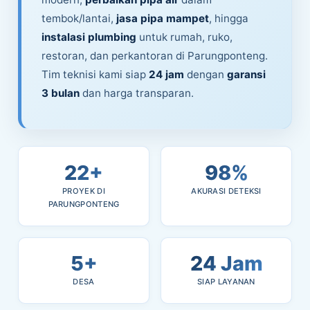
tembok/lantai,
jasa pipa mampet
, hingga
instalasi plumbing
untuk rumah, ruko,
restoran, dan perkantoran di Parungponteng.
Tim teknisi kami siap
24 jam
dengan
garansi
3 bulan
dan harga transparan.
22+
98%
PROYEK DI
AKURASI DETEKSI
PARUNGPONTENG
5+
24 Jam
DESA
SIAP LAYANAN