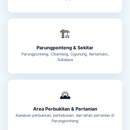
🏗️
Parungponteng & Sekitar
Parungponteng, Cibanteng, Cigunung, Kertamukti,
Sukajaya
🌄
Area Perbukitan & Pertanian
Kawasan perbukitan, perkebunan, dan lahan pertanian di
Parungponteng