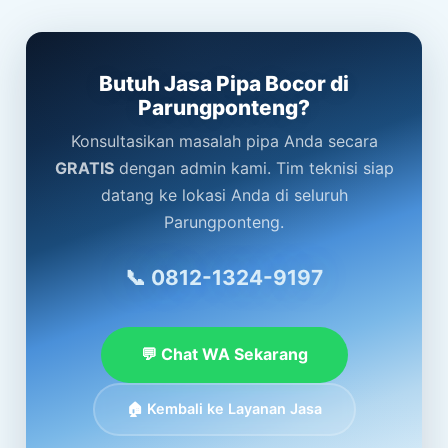
Butuh Jasa Pipa Bocor di
Parungponteng?
Konsultasikan masalah pipa Anda secara
GRATIS
dengan admin kami. Tim teknisi siap
datang ke lokasi Anda di seluruh
Parungponteng.
📞 0812-1324-9197
💬 Chat WA Sekarang
🏠 Kembali ke Layanan Jasa