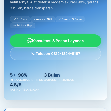
sekitarnya
. Alat deteksi modern akurasi 98%, garansi
3 bulan, harga transparan.
📍 5+ Desa
⚡ Akurasi 98%
✅ Garansi 3 Bulan
🚗 24 Jam Siap
Konsultasi & Pesan Layanan
📞 Telepon 0812-1324-9197
5+
98%
3 Bulan
DESA
AKURASI DETEKSI
GARANSI PERBAIKAN
4.8/5
RATING PELANGGAN