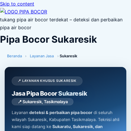
Skip to content
tukang pipa air bocor terdekat – deteksi dan perbaikan
pipa air bocor
Pipa Bocor Sukaresik
Beranda
›
Layanan Jasa
›
Sukaresik
📍 LAYANAN KHUSUS SUKARESIK
Jasa Pipa Bocor
Sukaresik
📍 Sukaresik, Tasikmalaya
Layanan
deteksi & perbaikan pipa bocor
di seluruh
wilayah Sukaresik, Kabupaten Tasikmalaya. Teknisi ahli
kami siap datang ke
Sukaratu, Sukaresik, dan