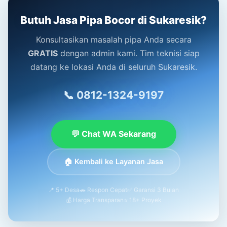
Butuh Jasa Pipa Bocor di Sukaresik?
Konsultasikan masalah pipa Anda secara
GRATIS
dengan admin kami. Tim teknisi siap
datang ke lokasi Anda di seluruh Sukaresik.
📞 0812-1324-9197
💬 Chat WA Sekarang
🏠 Kembali ke Layanan Jasa
📍 5+ Desa
🚗 Respon Cepat
✅ Garansi 3 Bulan
💰 Harga Transparan
⭐ 18+ Proyek