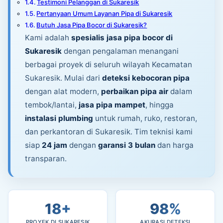
Testimoni Pelanggan di Sukaresik
Pertanyaan Umum Layanan Pipa di Sukaresik
Butuh Jasa Pipa Bocor di Sukaresik?
Kami adalah
spesialis jasa pipa bocor di
Sukaresik
dengan pengalaman menangani
berbagai proyek di seluruh wilayah Kecamatan
Sukaresik. Mulai dari
deteksi kebocoran pipa
dengan alat modern,
perbaikan pipa air
dalam
tembok/lantai,
jasa pipa mampet
, hingga
instalasi plumbing
untuk rumah, ruko, restoran,
dan perkantoran di Sukaresik. Tim teknisi kami
siap
24 jam
dengan
garansi 3 bulan
dan harga
transparan.
18+
98%
PROYEK DI SUKARESIK
AKURASI DETEKSI