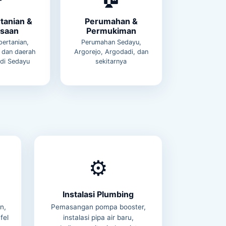
tanian &
Perumahan &
saan
Permukiman
ertanian,
Perumahan Sedayu,
 dan daerah
Argorejo, Argodadi, dan
di Sedayu
sekitarnya
⚙️
Instalasi Plumbing
n,
Pemasangan pompa booster,
fel
instalasi pipa air baru,