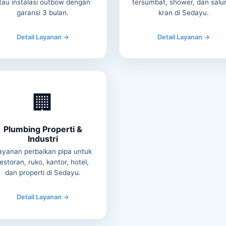
tau instalasi outbow dengan
tersumbat, shower, dan salu
garansi 3 bulan.
kran di Sedayu.
Detail Layanan →
Detail Layanan →
🏢
Plumbing Properti &
Industri
ayanan perbaikan pipa untuk
estoran, ruko, kantor, hotel,
dan properti di Sedayu.
Detail Layanan →