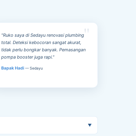
"Ruko saya di Sedayu renovasi plumbing
total. Deteksi kebocoran sangat akurat,
tidak perlu bongkar banyak. Pemasangan
pompa booster juga rapi."
Bapak Hadi
— Sedayu
▼