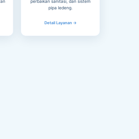
ran
perbaikan sanitasi, dan sistem
pipa ledeng.
Detail Layanan →