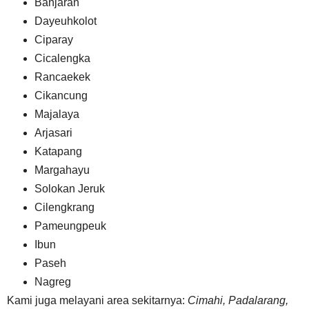
Banjaran
Dayeuhkolot
Ciparay
Cicalengka
Rancaekek
Cikancung
Majalaya
Arjasari
Katapang
Margahayu
Solokan Jeruk
Cilengkrang
Pameungpeuk
Ibun
Paseh
Nagreg
Kami juga melayani area sekitarnya:
Cimahi, Padalarang,