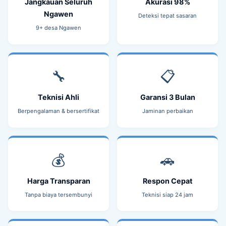
Jangkauan Seluruh
Akurasi 98%
Ngawen
Deteksi tepat sasaran
9+ desa Ngawen
🔧
📋
Teknisi Ahli
Garansi 3 Bulan
Berpengalaman & bersertifikat
Jaminan perbaikan
💰
🚗
Harga Transparan
Respon Cepat
Tanpa biaya tersembunyi
Teknisi siap 24 jam