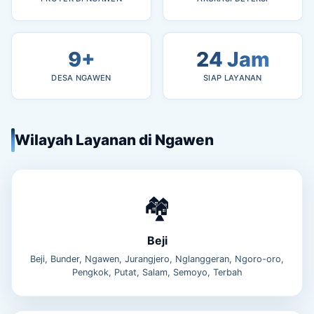
9+
24 Jam
DESA NGAWEN
SIAP LAYANAN
Wilayah Layanan di Ngawen
🏘️
Beji
Beji, Bunder, Ngawen, Jurangjero, Nglanggeran, Ngoro-oro,
Pengkok, Putat, Salam, Semoyo, Terbah