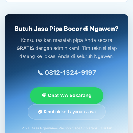
Butuh Jasa Pipa Bocor di Ngawen?
Konsultasikan masalah pipa Anda secara
GRATIS
dengan admin kami. Tim teknisi siap
datang ke lokasi Anda di seluruh Ngawen.
📞 0812-1324-9197
💬 Chat WA Sekarang
🏠 Kembali ke Layanan Jasa
📍 9+ Desa Ngawen
🚗 Respon Cepat
✅ Garansi 3 Bulan