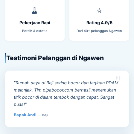
🧹
⭐
Pekerjaan Rapi
Rating 4.9/5
Bersih & estetis
Dari 40+ pelanggan Ngawen
Testimoni Pelanggan di Ngawen
"Rumah saya di Beji sering bocor dan tagihan PDAM
melonjak. Tim pipabocor.com berhasil menemukan
titik bocor di dalam tembok dengan cepat. Sangat
puas!"
Bapak Andi
— Beji