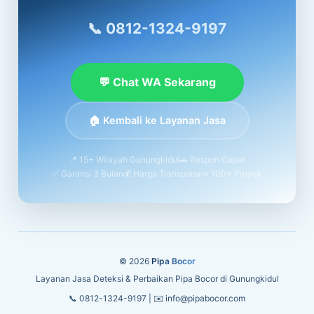
📞 0812-1324-9197
💬 Chat WA Sekarang
🏠 Kembali ke Layanan Jasa
📍 15+ Wilayah Gunungkidul
🚗 Respon Cepat
✅ Garansi 3 Bulan
💰 Harga Transparan
⭐ 100+ Proyek
© 2026
Pipa Bocor
Layanan Jasa Deteksi & Perbaikan Pipa Bocor di Gunungkidul
📞 0812-1324-9197 | ✉️ info@pipabocor.com