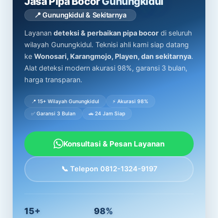
Jasa Pipa Bocor
Gunungkidul
📍 Gunungkidul & Sekitarnya
Layanan
deteksi & perbaikan pipa bocor
di seluruh
wilayah Gunungkidul. Teknisi ahli kami siap datang
ke
Wonosari, Karangmojo, Playen, dan sekitarnya
.
Alat deteksi modern akurasi 98%, garansi 3 bulan,
harga transparan.
📍 15+ Wilayah Gunungkidul
⚡ Akurasi 98%
✅ Garansi 3 Bulan
🚗 24 Jam Siap
Konsultasi & Pesan Layanan
📞 Telepon 0812-1324-9197
15+
98%