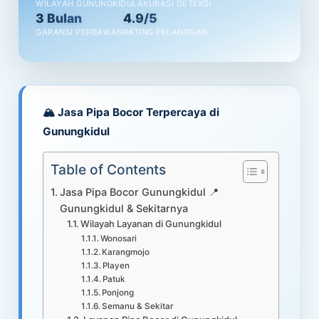
WILAYAH GUNUNGKIDUL
AKURASI DETEKSI
3 Bulan
4.9/5
GARANSI PERBAIKAN
RATING PELANGGAN
🏔️ Jasa Pipa Bocor Terpercaya di
Gunungkidul
Table of Contents
Jasa Pipa Bocor Gunungkidul 📍
Gunungkidul & Sekitarnya
Wilayah Layanan di Gunungkidul
Wonosari
Karangmojo
Playen
Patuk
Ponjong
Semanu & Sekitar