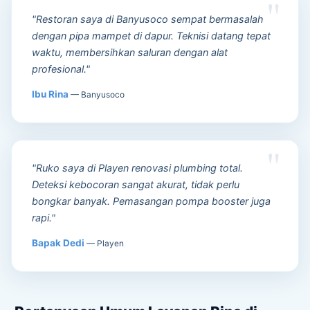
"Restoran saya di Banyusoco sempat bermasalah
dengan pipa mampet di dapur. Teknisi datang tepat
waktu, membersihkan saluran dengan alat
profesional."
Ibu Rina
— Banyusoco
"Ruko saya di Playen renovasi plumbing total.
Deteksi kebocoran sangat akurat, tidak perlu
bongkar banyak. Pemasangan pompa booster juga
rapi."
Bapak Dedi
— Playen