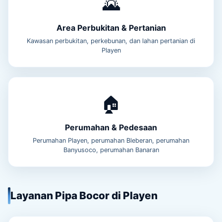
🌄
Area Perbukitan & Pertanian
Kawasan perbukitan, perkebunan, dan lahan pertanian di
Playen
🏠
Perumahan & Pedesaan
Perumahan Playen, perumahan Bleberan, perumahan
Banyusoco, perumahan Banaran
Layanan Pipa Bocor di Playen