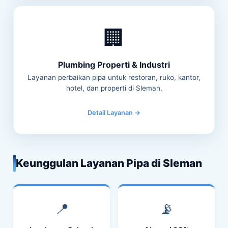
🏢
Plumbing Properti & Industri
Layanan perbaikan pipa untuk restoran, ruko, kantor,
hotel, dan properti di Sleman.
Detail Layanan →
Keunggulan Layanan Pipa di Sleman
📍
📡