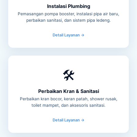
Instalasi Plumbing
Pemasangan pompa booster, instalasi pipa air baru,
perbaikan sanitasi, dan sistem pipa ledeng.
Detail Layanan →
🛠️
Perbaikan Kran & Sanitasi
Perbaikan kran bocor, keran patah, shower rusak,
toilet mampet, dan aksesoris sanitasi.
Detail Layanan →