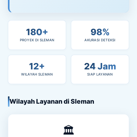
180+
98%
PROYEK DI SLEMAN
AKURASI DETEKSI
12+
24 Jam
WILAYAH SLEMAN
SIAP LAYANAN
Wilayah Layanan di Sleman
🏛️