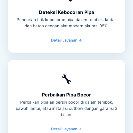
Deteksi Kebocoran Pipa
Pencarian titik kebocoran pipa dalam tembok, lantai,
dan beton dengan alat modern akurasi 98%.
Detail Layanan →
🔧
Perbaikan Pipa Bocor
Perbaikan pipa air bersih bocor di dalam tembok,
bawah lantai, atau instalasi outbow dengan garansi 3
bulan.
Detail Layanan →