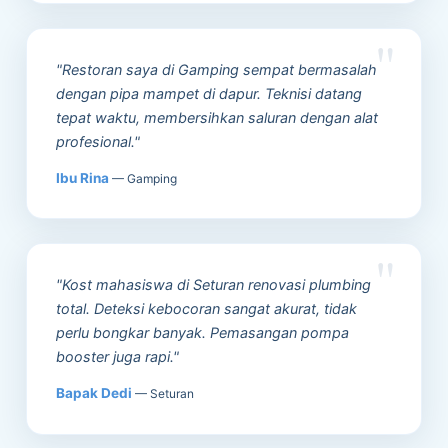
"Restoran saya di Gamping sempat bermasalah
dengan pipa mampet di dapur. Teknisi datang
tepat waktu, membersihkan saluran dengan alat
profesional."
Ibu Rina
— Gamping
"Kost mahasiswa di Seturan renovasi plumbing
total. Deteksi kebocoran sangat akurat, tidak
perlu bongkar banyak. Pemasangan pompa
booster juga rapi."
Bapak Dedi
— Seturan