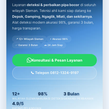
Layanan
deteksi & perbaikan pipa bocor
di seluruh
wilayah Sleman. Teknisi ahli kami siap datang ke
Depok, Gamping, Ngaglik, Mlati, dan sekitarnya
.
Alat deteksi modern akurasi 98%, garansi 3 bulan,
harga transparan.
📍 12+ Wilayah Sleman
⚡ Akurasi 98%
✅ Garansi 3 Bulan
🚗 24 Jam Siap
Konsultasi & Pesan Layanan
📞 Telepon 0812-1324-9197
12+
98%
3 Bulan
WILAYAH SLEMAN
AKURASI DETEKSI
GARANSI PERBAIKAN
4.9/5
RATING PELANGGAN