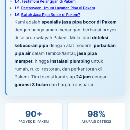
Testimoni Pelanggan di Pakem
Pertanyaan Umum Layanan Pipa di Pakem
Butuh Jasa Pipa Bocor di Pakem?
Kami adalah
spesialis jasa pipa bocor di Pakem
dengan pengalaman menangani berbagai proyek
di seluruh wilayah Pakem. Mulai dari
deteksi
kebocoran pipa
dengan alat modern,
perbaikan
pipa air
dalam tembok/lantai,
jasa pipa
mampet
, hingga
instalasi plumbing
untuk
rumah, ruko, restoran, dan perkantoran di
Pakem. Tim teknisi kami siap
24 jam
dengan
garansi 3 bulan
dan harga transparan.
90+
98%
PROYEK DI PAKEM
AKURASI DETEKSI