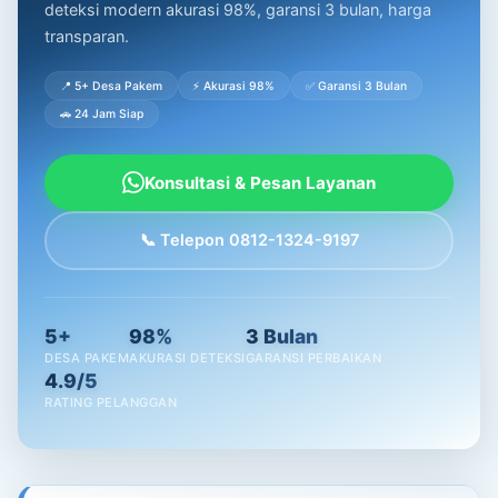
deteksi modern akurasi 98%, garansi 3 bulan, harga
transparan.
📍 5+ Desa Pakem
⚡ Akurasi 98%
✅ Garansi 3 Bulan
🚗 24 Jam Siap
Konsultasi & Pesan Layanan
📞 Telepon 0812-1324-9197
5+
98%
3 Bulan
DESA PAKEM
AKURASI DETEKSI
GARANSI PERBAIKAN
4.9/5
RATING PELANGGAN