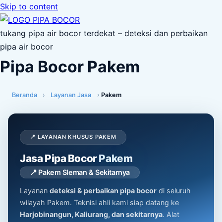
Skip to content
tukang pipa air bocor terdekat – deteksi dan perbaikan
pipa air bocor
Pipa Bocor Pakem
Beranda
›
Layanan Jasa
›
Pakem
📍 LAYANAN KHUSUS PAKEM
Jasa Pipa Bocor
Pakem
📍 Pakem Sleman & Sekitarnya
Layanan
deteksi & perbaikan pipa bocor
di seluruh
wilayah Pakem. Teknisi ahli kami siap datang ke
Harjobinangun, Kaliurang, dan sekitarnya
. Alat