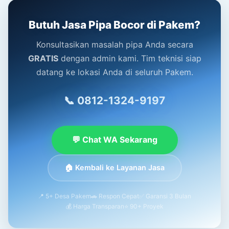
Butuh Jasa Pipa Bocor di Pakem?
Konsultasikan masalah pipa Anda secara
GRATIS
dengan admin kami. Tim teknisi siap
datang ke lokasi Anda di seluruh Pakem.
📞 0812-1324-9197
💬 Chat WA Sekarang
🏠 Kembali ke Layanan Jasa
📍 5+ Desa Pakem
🚗 Respon Cepat
✅ Garansi 3 Bulan
💰 Harga Transparan
⭐ 90+ Proyek