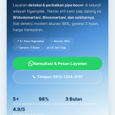
Layanan
deteksi & perbaikan pipa bocor
di seluruh
wilayah Ngemplak. Teknisi ahli kami siap datang ke
Widodomartani, Bimomartani, dan sekitarnya
.
Alat deteksi modern akurasi 98%, garansi 3 bulan,
harga transparan.
📍 5+ Desa Ngemplak
⚡ Akurasi 98%
✅ Garansi 3 Bulan
🚗 24 Jam Siap
Konsultasi & Pesan Layanan
📞 Telepon 0812-1324-9197
5+
98%
3 Bulan
DESA NGEMPLAK
AKURASI DETEKSI
GARANSI PERBAIKAN
4.9/5
RATING PELANGGAN