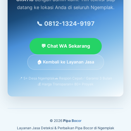
datang ke lokasi Anda di seluruh Ngemplak.
📞 0812-1324-9197
💬 Chat WA Sekarang
🏠 Kembali ke Layanan Jasa
📍 5+ Desa Ngemplak
🚗 Respon Cepat
✅ Garansi 3 Bulan
💰 Harga Transparan
⭐ 80+ Proyek
© 2026
Pipa Bocor
Layanan Jasa Deteksi & Perbaikan Pipa Bocor di Ngemplak