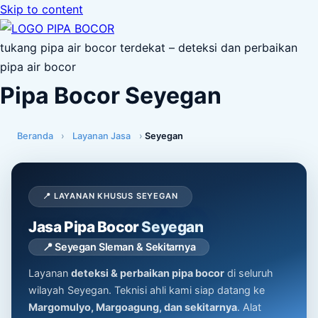
Skip to content
tukang pipa air bocor terdekat – deteksi dan perbaikan
pipa air bocor
Pipa Bocor Seyegan
Beranda
›
Layanan Jasa
›
Seyegan
📍 LAYANAN KHUSUS SEYEGAN
Jasa Pipa Bocor
Seyegan
📍 Seyegan Sleman & Sekitarnya
Layanan
deteksi & perbaikan pipa bocor
di seluruh
wilayah Seyegan. Teknisi ahli kami siap datang ke
Margomulyo, Margoagung, dan sekitarnya
. Alat