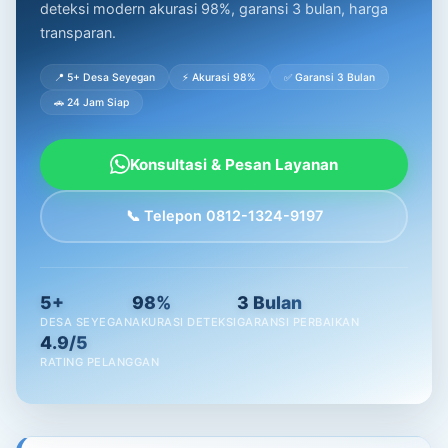
deteksi modern akurasi 98%, garansi 3 bulan, harga
transparan.
📍 5+ Desa Seyegan
⚡ Akurasi 98%
✅ Garansi 3 Bulan
🚗 24 Jam Siap
Konsultasi & Pesan Layanan
📞 Telepon 0812-1324-9197
5+
98%
3 Bulan
DESA SEYEGAN
AKURASI DETEKSI
GARANSI PERBAIKAN
4.9/5
RATING PELANGGAN