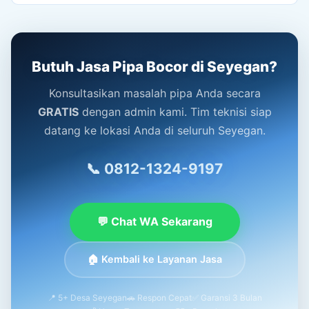
Butuh Jasa Pipa Bocor di Seyegan?
Konsultasikan masalah pipa Anda secara
GRATIS
dengan admin kami. Tim teknisi siap
datang ke lokasi Anda di seluruh Seyegan.
📞 0812-1324-9197
💬 Chat WA Sekarang
🏠 Kembali ke Layanan Jasa
📍 5+ Desa Seyegan
🚗 Respon Cepat
✅ Garansi 3 Bulan