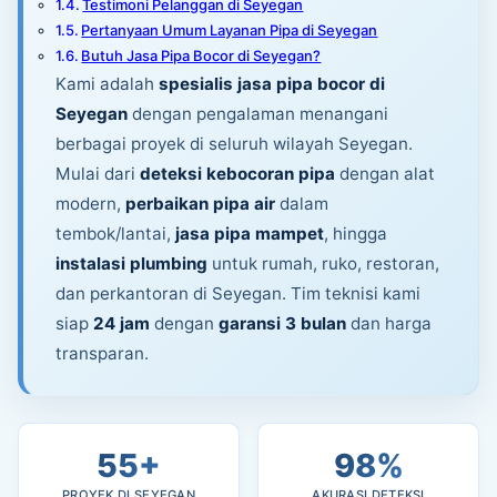
Testimoni Pelanggan di Seyegan
Pertanyaan Umum Layanan Pipa di Seyegan
Butuh Jasa Pipa Bocor di Seyegan?
Kami adalah
spesialis jasa pipa bocor di
Seyegan
dengan pengalaman menangani
berbagai proyek di seluruh wilayah Seyegan.
Mulai dari
deteksi kebocoran pipa
dengan alat
modern,
perbaikan pipa air
dalam
tembok/lantai,
jasa pipa mampet
, hingga
instalasi plumbing
untuk rumah, ruko, restoran,
dan perkantoran di Seyegan. Tim teknisi kami
siap
24 jam
dengan
garansi 3 bulan
dan harga
transparan.
55+
98%
PROYEK DI SEYEGAN
AKURASI DETEKSI