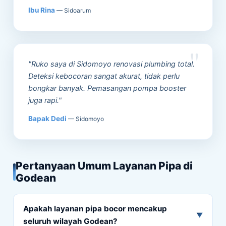
Ibu Rina
— Sidoarum
"Ruko saya di Sidomoyo renovasi plumbing total.
Deteksi kebocoran sangat akurat, tidak perlu
bongkar banyak. Pemasangan pompa booster
juga rapi."
Bapak Dedi
— Sidomoyo
Pertanyaan Umum Layanan Pipa di
Godean
Apakah layanan pipa bocor mencakup
▼
seluruh wilayah Godean?