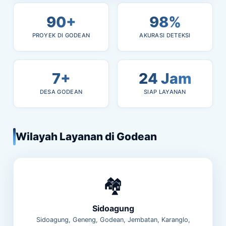
90+
98%
PROYEK DI GODEAN
AKURASI DETEKSI
7+
24 Jam
DESA GODEAN
SIAP LAYANAN
Wilayah Layanan di Godean
🏘️
Sidoagung
Sidoagung, Geneng, Godean, Jembatan, Karanglo,