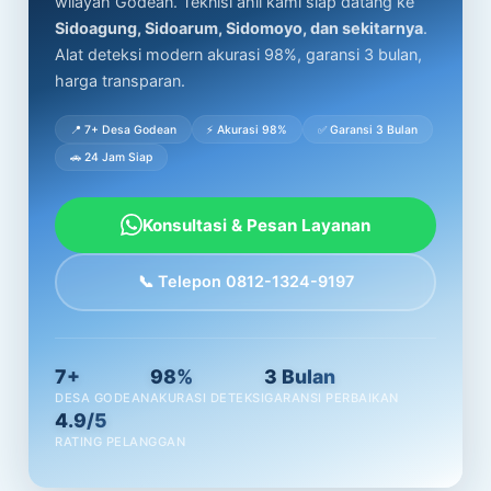
wilayah Godean. Teknisi ahli kami siap datang ke
Sidoagung, Sidoarum, Sidomoyo, dan sekitarnya
.
Alat deteksi modern akurasi 98%, garansi 3 bulan,
harga transparan.
📍 7+ Desa Godean
⚡ Akurasi 98%
✅ Garansi 3 Bulan
🚗 24 Jam Siap
Konsultasi & Pesan Layanan
📞 Telepon 0812-1324-9197
7+
98%
3 Bulan
DESA GODEAN
AKURASI DETEKSI
GARANSI PERBAIKAN
4.9/5
RATING PELANGGAN