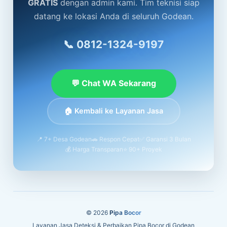
GRATIS
dengan admin kami. Tim teknisi siap
datang ke lokasi Anda di seluruh Godean.
📞 0812-1324-9197
💬 Chat WA Sekarang
🏠 Kembali ke Layanan Jasa
📍 7+ Desa Godean
🚗 Respon Cepat
✅ Garansi 3 Bulan
💰 Harga Transparan
⭐ 90+ Proyek
© 2026
Pipa Bocor
Layanan Jasa Deteksi & Perbaikan Pipa Bocor di Godean