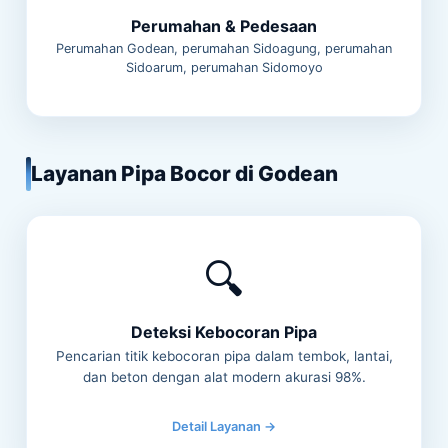
Perumahan & Pedesaan
Perumahan Godean, perumahan Sidoagung, perumahan
Sidoarum, perumahan Sidomoyo
Layanan Pipa Bocor di Godean
🔍
Deteksi Kebocoran Pipa
Pencarian titik kebocoran pipa dalam tembok, lantai,
dan beton dengan alat modern akurasi 98%.
Detail Layanan →