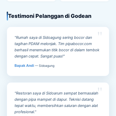
Testimoni Pelanggan di Godean
"Rumah saya di Sidoagung sering bocor dan
tagihan PDAM melonjak. Tim pipabocor.com
berhasil menemukan titik bocor di dalam tembok
dengan cepat. Sangat puas!"
Bapak Andi
— Sidoagung
"Restoran saya di Sidoarum sempat bermasalah
dengan pipa mampet di dapur. Teknisi datang
tepat waktu, membersihkan saluran dengan alat
profesional."