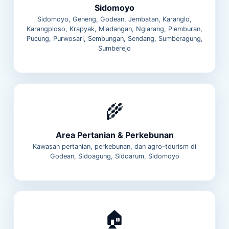
Sidomoyo
Sidomoyo, Geneng, Godean, Jembatan, Karanglo,
Karangploso, Krapyak, Mladangan, Nglarang, Plemburan,
Pucung, Purwosari, Sembungan, Sendang, Sumberagung,
Sumberejo
🌾
Area Pertanian & Perkebunan
Kawasan pertanian, perkebunan, dan agro-tourism di
Godean, Sidoagung, Sidoarum, Sidomoyo
🏠