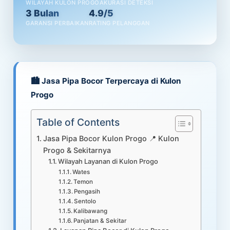
WILAYAH KULON PROGO
AKURASI DETEKSI
3 Bulan
4.9/5
GARANSI PERBAIKAN
RATING PELANGGAN
🏙️ Jasa Pipa Bocor Terpercaya di Kulon
Progo
Table of Contents
Jasa Pipa Bocor Kulon Progo 📍 Kulon
Progo & Sekitarnya
Wilayah Layanan di Kulon Progo
Wates
Temon
Pengasih
Sentolo
Kalibawang
Panjatan & Sekitar