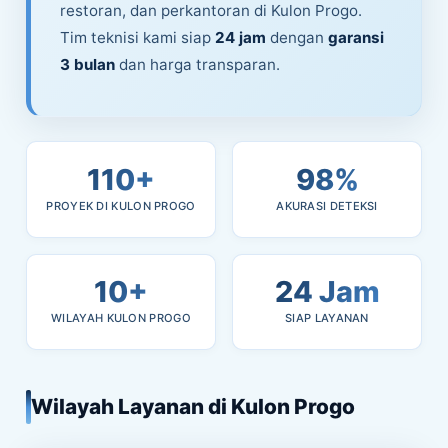
restoran, dan perkantoran di Kulon Progo.
Tim teknisi kami siap
24 jam
dengan
garansi
3 bulan
dan harga transparan.
110+
98%
PROYEK DI KULON PROGO
AKURASI DETEKSI
10+
24 Jam
WILAYAH KULON PROGO
SIAP LAYANAN
Wilayah Layanan di Kulon Progo