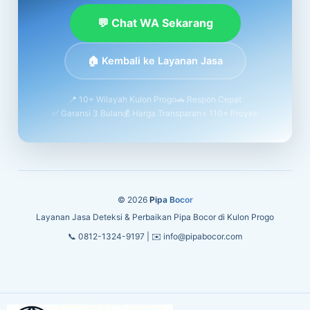
💬 Chat WA Sekarang
🏠 Kembali ke Layanan Jasa
📍 10+ Wilayah Kulon Progo
🚗 Respon Cepat
✅ Garansi 3 Bulan
💰 Harga Transparan
⭐ 110+ Proyek
© 2026
Pipa Bocor
Layanan Jasa Deteksi & Perbaikan Pipa Bocor di Kulon Progo
📞 0812-1324-9197 | ✉️ info@pipabocor.com