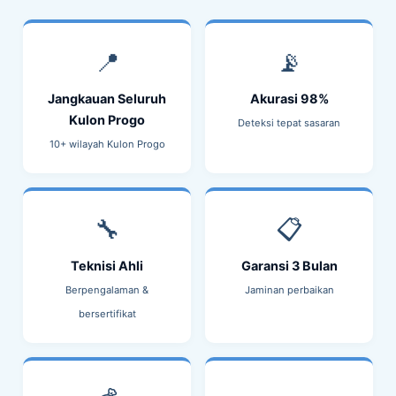
📍
📡
Jangkauan Seluruh
Akurasi 98%
Kulon Progo
Deteksi tepat sasaran
10+ wilayah Kulon Progo
🔧
📋
Teknisi Ahli
Garansi 3 Bulan
Berpengalaman &
Jaminan perbaikan
bersertifikat