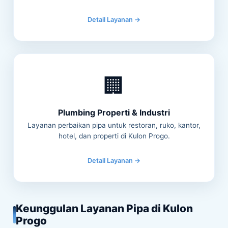
Detail Layanan →
🏢
Plumbing Properti & Industri
Layanan perbaikan pipa untuk restoran, ruko, kantor,
hotel, dan properti di Kulon Progo.
Detail Layanan →
Keunggulan Layanan Pipa di Kulon
Progo