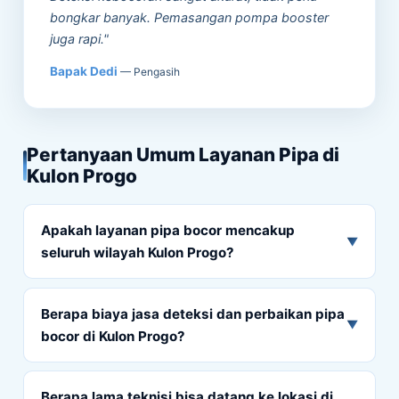
bongkar banyak. Pemasangan pompa booster
juga rapi."
Bapak Dedi
— Pengasih
Pertanyaan Umum Layanan Pipa di
Kulon Progo
Apakah layanan pipa bocor mencakup
▼
seluruh wilayah Kulon Progo?
Berapa biaya jasa deteksi dan perbaikan pipa
▼
bocor di Kulon Progo?
Berapa lama teknisi bisa datang ke lokasi di