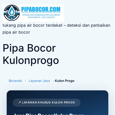
tukang pipa air bocor terdekat – deteksi dan perbaikan
pipa air bocor
Pipa Bocor
Kulonprogo
Beranda
›
Layanan Jasa
›
Kulon Progo
📍 LAYANAN KHUSUS KULON PROGO