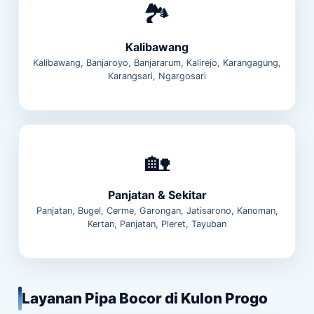
🏞️
Kalibawang
Kalibawang, Banjaroyo, Banjararum, Kalirejo, Karangagung,
Karangsari, Ngargosari
🏡
Panjatan & Sekitar
Panjatan, Bugel, Cerme, Garongan, Jatisarono, Kanoman,
Kertan, Panjatan, Pleret, Tayuban
Layanan Pipa Bocor di Kulon Progo