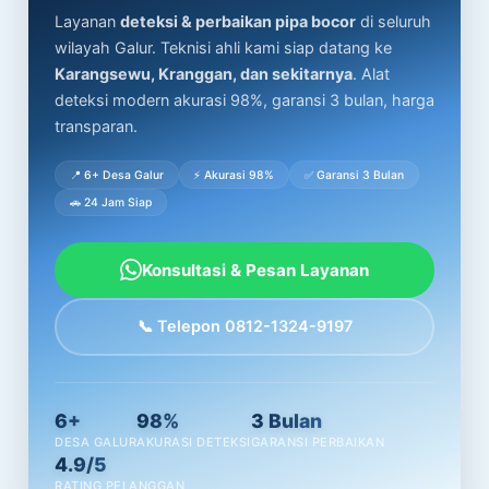
Layanan
deteksi & perbaikan pipa bocor
di seluruh
wilayah Galur. Teknisi ahli kami siap datang ke
Karangsewu, Kranggan, dan sekitarnya
. Alat
deteksi modern akurasi 98%, garansi 3 bulan, harga
transparan.
📍 6+ Desa Galur
⚡ Akurasi 98%
✅ Garansi 3 Bulan
🚗 24 Jam Siap
Konsultasi & Pesan Layanan
📞 Telepon 0812-1324-9197
6+
98%
3 Bulan
DESA GALUR
AKURASI DETEKSI
GARANSI PERBAIKAN
4.9/5
RATING PELANGGAN