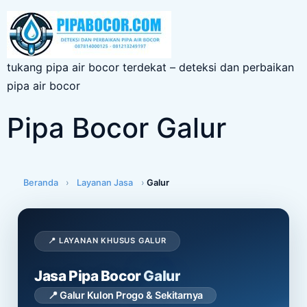
tukang pipa air bocor terdekat – deteksi dan perbaikan
pipa air bocor
Pipa Bocor Galur
Beranda
›
Layanan Jasa
›
Galur
📍 LAYANAN KHUSUS GALUR
Jasa Pipa Bocor
Galur
📍 Galur Kulon Progo & Sekitarnya