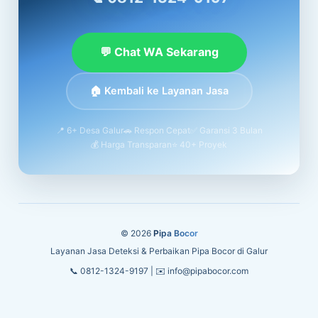
💬 Chat WA Sekarang
🏠 Kembali ke Layanan Jasa
📍 6+ Desa Galur
🚗 Respon Cepat
✅ Garansi 3 Bulan
💰 Harga Transparan
⭐ 40+ Proyek
© 2026
Pipa Bocor
Layanan Jasa Deteksi & Perbaikan Pipa Bocor di Galur
📞 0812-1324-9197 | ✉️ info@pipabocor.com