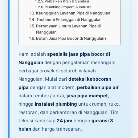
Perbaikan Kran & Sanitasi
Plumbing Properti & Industri
Keunggulan Layanan Pipa di Nanggulan
Testimoni Pelanggan di Nanggulan
Pertanyaan Umum Layanan Pipa di
Nanggulan
Butuh Jasa Pipa Bocor di Nanggulan?
Kami adalah
spesialis jasa pipa bocor di
Nanggulan
dengan pengalaman menangani
berbagai proyek di seluruh wilayah
Nanggulan. Mulai dari
deteksi kebocoran
pipa
dengan alat modern,
perbaikan pipa air
dalam tembok/lantai,
jasa pipa mampet
,
hingga
instalasi plumbing
untuk rumah, ruko,
restoran, dan perkantoran di Nanggulan. Tim
teknisi kami siap
24 jam
dengan
garansi 3
bulan
dan harga transparan.