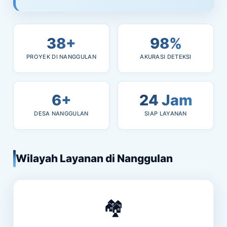
38+
98%
PROYEK DI NANGGULAN
AKURASI DETEKSI
6+
24 Jam
DESA NANGGULAN
SIAP LAYANAN
Wilayah Layanan di Nanggulan
🏘️