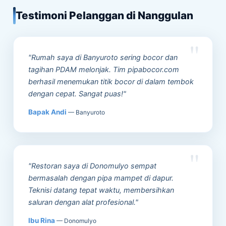
Testimoni Pelanggan di Nanggulan
"Rumah saya di Banyuroto sering bocor dan
tagihan PDAM melonjak. Tim pipabocor.com
berhasil menemukan titik bocor di dalam tembok
dengan cepat. Sangat puas!"
Bapak Andi
— Banyuroto
"Restoran saya di Donomulyo sempat
bermasalah dengan pipa mampet di dapur.
Teknisi datang tepat waktu, membersihkan
saluran dengan alat profesional."
Ibu Rina
— Donomulyo