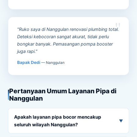
"Ruko saya di Nanggulan renovasi plumbing total.
Deteksi kebocoran sangat akurat, tidak perlu
bongkar banyak. Pemasangan pompa booster
juga rapi."
Bapak Dedi
— Nanggulan
Pertanyaan Umum Layanan Pipa di
Nanggulan
Apakah layanan pipa bocor mencakup
▼
seluruh wilayah Nanggulan?