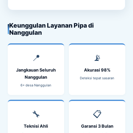
Keunggulan Layanan Pipa di
Nanggulan
📍
📡
Jangkauan Seluruh
Akurasi 98%
Nanggulan
Deteksi tepat sasaran
6+ desa Nanggulan
🔧
📋
Teknisi Ahli
Garansi 3 Bulan