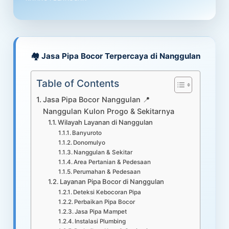
🏘️ Jasa Pipa Bocor Terpercaya di Nanggulan
Table of Contents
Jasa Pipa Bocor Nanggulan 📍
Nanggulan Kulon Progo & Sekitarnya
Wilayah Layanan di Nanggulan
Banyuroto
Donomulyo
Nanggulan & Sekitar
Area Pertanian & Pedesaan
Perumahan & Pedesaan
Layanan Pipa Bocor di Nanggulan
Deteksi Kebocoran Pipa
Perbaikan Pipa Bocor
Jasa Pipa Mampet
Instalasi Plumbing